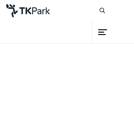
ห้องสมุด
ย้อนกลับ
ความรู้
กิจกรรม
โครงการ
Music for Dummies พฤษภาคม 2561 : กลอง
สมาชิก
เล่นง่ายๆ
เครือข่าย
บริการ