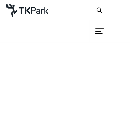
ห้องสมุด
แนวคิด
ความรู้
อุทยานการเรียนรู้
แหล่งเรียนรู้ใกล้บ้าน
กิจกรรม
วิดีโอ
โครงการ
สมาชิก
เครือข่าย
แนวคิด
บริการ