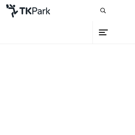
ห้องสมุด
แนวคิด
ความรู้
อุทยานการเรียนรู้
แหล่งเรียนรู้ใกล้บ้าน
กิจกรรม
วิดีโอ
อุทยานการเรียนรู้จังหวัด
โครงการ
เครือข่ายระดับชุมชน
สมาชิก
เครือข่าย
บริการ