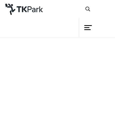
ห้องสมุด
บริการทั่วไป
ความรู้
บริการยืมหนังสือ
บริการยืมสิ่งของ
กิจกรรม
ยืมใช้งานภายในพื้นที่
สาขาอื่นในกรุงเทพฯ
ความช่วยเหลือ
โครงการ
สมาชิก
เครือข่าย
บริการ