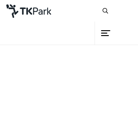
ห้องสมุด
บทความ
ความรู้
Book Lists
งานวิชาการ
กิจกรรม
พอดแคสต์
วิดีโอ
สื่อสิ่งพิมพ์
โครงการ
สมาชิก
เครือข่าย
บริการ