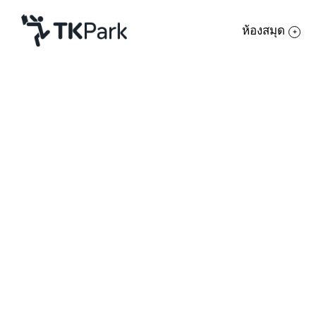
ห้องสมุด
ห้องสมุด
บทความ
ความรู้
Book Lists
งานวิชาการ
กิจกรรม
พอดแคสต์
วิดีโอ
สื่อสิ่งพิมพ์
โครงการ
สมาชิก
เครือข่าย
บริการ
เกี่ยวกับเรา