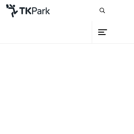
ห้องสมุด
ย้อนกลับ
ความรู้
กิจกรรม
โครงการ
สมาชิก
เครือข่าย
บริการ
2015 UNFPA FAIR
“รักของเด็ก ไม่ใช่เรื่อง