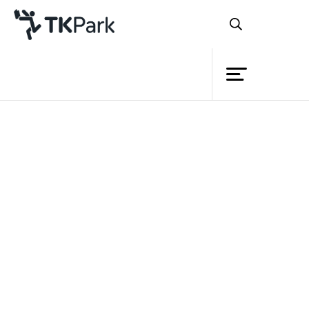
ห้องสมุด
ย้อนกลับ
ความรู้
กิจกรรม
โครงการ
“ห้องสมุดประชาชนอำเภอน้ำปาด
สมาชิก
จ.อุตรดิตถ์”
เครือข่าย
บริการ