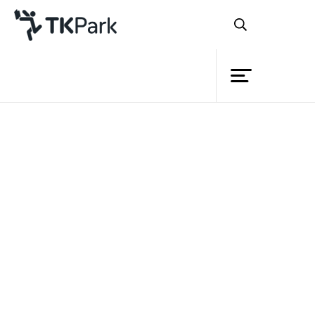
ห้องสมุด
ย้อนกลับ
ความรู้
กิจกรรม
โครงการ
โครงการ TK แจ้งเกิด
สมาชิก
ก้าวสู่ปีที่ 4 บ่มเพาะเด็กรุ่นใหม่ “เปิด
เครือข่าย
สวิตช์”การเรียนรู้สู่การปฏิบัติจริง
บริการ