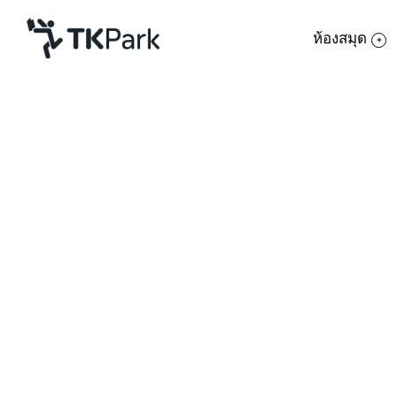
ห้องสมุด
ห้องสมุด
ย้อนกลับ
ความรู้
กิจกรรม
เด็กชายแดนใต้ เยี่ยมชม TK park
โครงการ
ภายใต้โครงการทัศนศึกษาแหล่งเรียนรู้สู่โล
สมาชิก
เครือข่าย
บริการ
เกี่ยวกับเรา