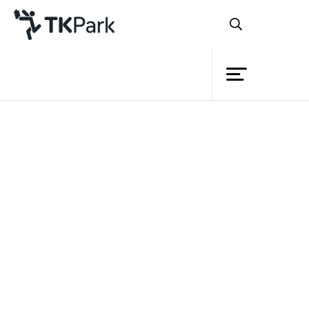
ห้องสมุด
ย้อนกลับ
ความรู้
กิจกรรม
โครงการ
“ปิดเทอมนี้ สนุกคิด สนุกเรียนรู้ สู่อนาคต”
สมาชิก
ยกทัพ 24 กิจกรรมโดนใจเยาวชนทั่วประเทศ
เครือข่าย
บริการ