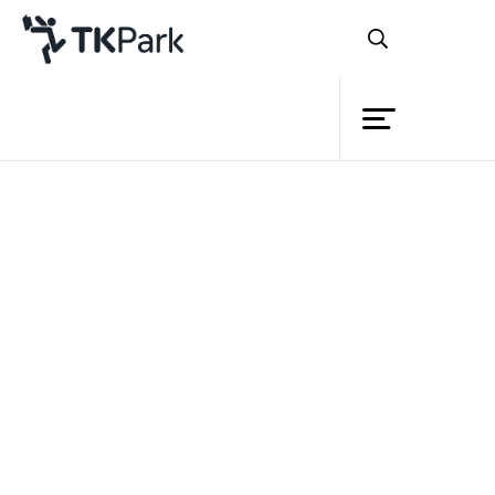
ห้องสมุด
ย้อนกลับ
ความรู้
กิจกรรม
โครงการ
เชื่อว่าเด็กๆ ทุกคนย่อมมี ‘ฮีโร่’ ใน
สมาชิก
ดวงใจเป็นของตนเอง ไม่ว่าจะเป็นฮีโร่ที่อยู่
เครือข่าย
ในการ์ตูน เกมต่างๆ หรือแม้กระทั่งฮีโร่ที่เป็น
บริการ