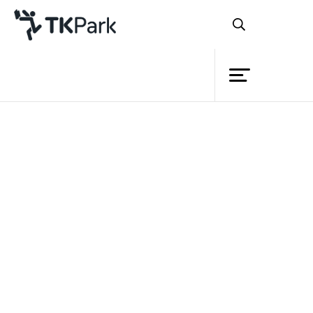
ห้องสมุด
ย้อนกลับ
ความรู้
กิจกรรม
หลักสูตร
โครงการ
TK Application (คีตมหาราช)
สมาชิก
เครือข่าย
บริการ
รายละเอียด