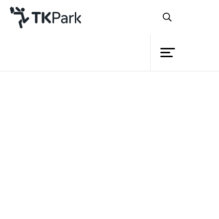
ห้องสมุด
ย้อนกลับ
ความรู้
กิจกรรม
หลักสูตร
TK Application: TK Public
โครงการ
Online Library
สมาชิก
เครือข่าย
บริการ
รายละเอียด