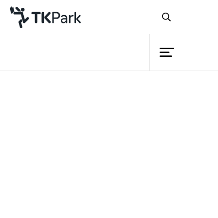
ห้องสมุด
ย้อนกลับ
ความรู้
กิจกรรม
โครงการ
หลักสูตร
สมาชิก
TK Application (หนังสือเสียง 77
เครือข่าย
เกร็ดน่ารู้ พุทธศาสนา ก-ฮ)
บริการ