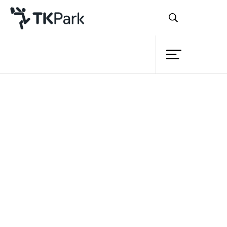
ห้องสมุด
ย้อนกลับ
ความรู้
กิจกรรม
หลักสูตร
โครงการ
TK Application (สาระท้องถิ่น)
สมาชิก
เครือข่าย
บริการ
รายละเอียด