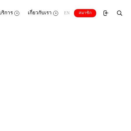
บริการ
เกี่ยวกับเรา
สมาชิก
EN
ดเพลินไปกับสาระอันเป็นประโยชน์ ผ่านหนังสือ
เทรา บ้านเรามีดี, สนุกใกล้บ้านที่สมุทรสาคร