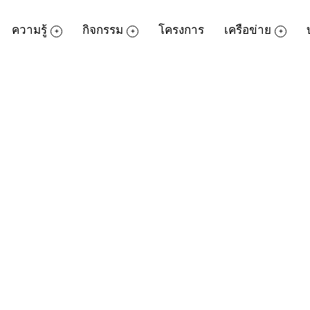
ความรู้
กิจกรรม
โครงการ
เครือข่าย
งถิ่น)
 Application แหล่งความรู้ จาก TK park เพลิ
ัวละครแสดงวิถีชีวิตคนในท้องถิ่น เช่น ฉะเชิง