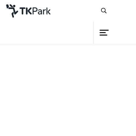
ห้องสมุด
ย้อนกลับ
ความรู้
กิจกรรม
หลักสูตร
โครงการ
TK Application: โอ้โฮ
สมาชิก
ปราจีนบุรี อื้อฮือ เมืองตราด
เครือข่าย
บริการ