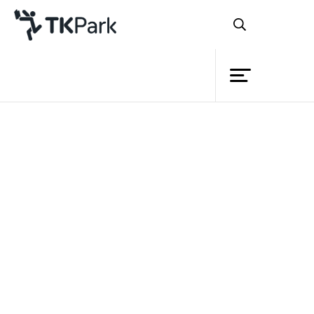
ห้องสมุด
ย้อนกลับ
ความรู้
กิจกรรม
หลักสูตร
โครงการ
TK Application (หนังสือเสียง)
สมาชิก
เครือข่าย
บริการ
รายละเอียด