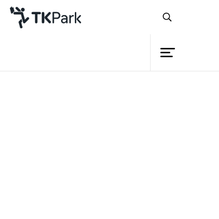
ห้องสมุด
ย้อนกลับ
ความรู้
กิจกรรม
หลักสูตร
โครงการ
TK Application (ขุมทรัพย์ของ
สมาชิก
แผ่นดิน)
เครือข่าย
บริการ