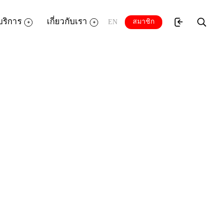
บริการ
เกี่ยวกับเรา
สมาชิก
EN
พันธุ์ คล้ามไพบูลย์ ผู้ก่อตั้ง Homemade Stay