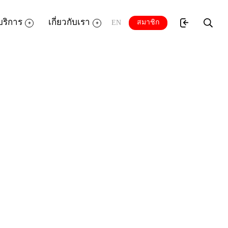
บริการ
เกี่ยวกับเรา
สมาชิก
EN
คียงที่มีชายแดนติดกันกับเราก็มีเทศกาล
เทศเพื่อนบ้าน จะเหมือนหรือแตกต่างกับ