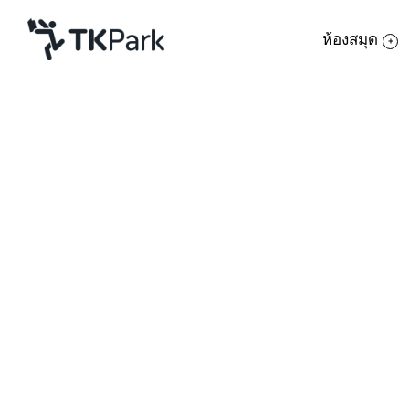
ห้องสมุด
ห้องสมุด
ย้อนกลับ
ความรู้
กิจกรรม
โครงการ
รู้หรือไม่ว่าเทศกาลสงกรานต์นั้น ไม่ได้ม
สมาชิก
สงกรานต์เป็นวันเฉลิมฉลองขึ้นปีใหม่เช่นก
เครือข่าย
บ้านเราอย่างไร
บริการ
ราชอาณาจักรกัมพูชา
เกี่ยวกับเรา