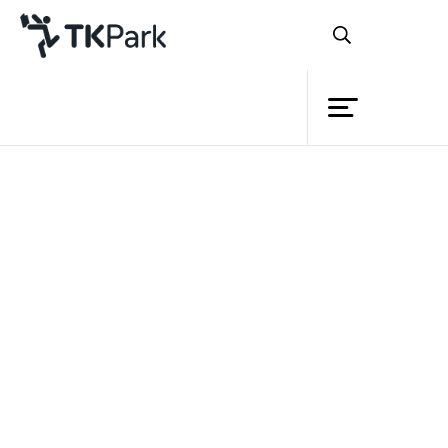
ห้องสมุด
ย้อนกลับ
ความรู้
กิจกรรม
โครงการ
เมื่อวันอาทิตย์ที่ 14 ตุลาคม 2555
สมาชิก
เวลา 14.00 น. ที่ห้องมินิเธียเตอร์ 1 ที่ผ่านมา
เครือข่าย
อุทยานการเรียนรู้ TK park ร่วมกับหอ
บริการ