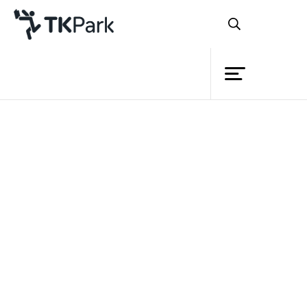
ห้องสมุด
ย้อนกลับ
ความรู้
กิจกรรม
เที่ยวไทยครึกครื้น เศรษฐกิจไทย
โครงการ
คึกคัก...อุทยานการเรียนรู้เชิญชวนเข้าร่วม
สมาชิก
เครือข่าย
ค้นหาสถานที่ท่อง เที่ยวในดวงใจ เปิดรับ
ความรู้ใหม่จากการท่องเที่ยว ชวนคนรุ่นใหม่
บริการ