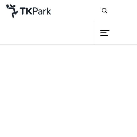
ห้องสมุด
ย้อนกลับ
ความรู้
กิจกรรม
โครงการ
ปิดเทอมหน้าร้อนปีนี้ นอกจากจะมี
สมาชิก
งานสัปดาห์หนังสือแห่งชาติให้น้องๆ ได้ไป
เครือข่าย
จับจ่ายเลือกซื้อหนังสือดีๆ ไว้อ่านในช่วงปิด
บริการ