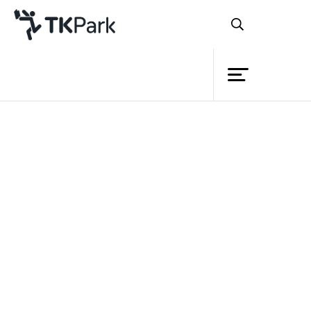
ห้องสมุด
ย้อนกลับ
ความรู้
1 - 2 เมษายน 2566 เวลา 14:00 - 17:00 น.
4 - 6 เมษายน 2566 เวลา 14:00 - 17:00 น.
กิจกรรม
8 - 9 เมษายน 2566 เวลา 14:00 - 17:00 น.
11 - 13 เมษายน 2566 เวลา 14:00 - 17:00 น.
โครงการ
15 - 16 เมษายน 2566 เวลา 14:00 - 17:00 น.
สมาชิก
18 - 20 เมษายน 2566 เวลา 14:00 - 17:00 น.
เครือข่าย
22 - 23 เมษายน 2566 เวลา 14:00 - 17:00 น.
25 - 27 เมษายน 2566 เวลา 14:00 - 17:00 น.
บริการ
29 - 30 เมษายน 2566 เวลา 14:00 - 17:00 น.