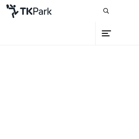
ห้องสมุด
ย้อนกลับ
ความรู้
5 - 6 มีนาคม 2565 เวลา 14:00 - 17:00 น.
12 - 13 มีนาคม 2565 เวลา 14:00 - 17:00 น.
กิจกรรม
19 - 20 มีนาคม 2565 เวลา 14:00 - 17:00 น.
26 - 27 มีนาคม 2565 เวลา 14:00 - 17:00 น.
โครงการ
สมาชิก
เครือข่าย
บริการ