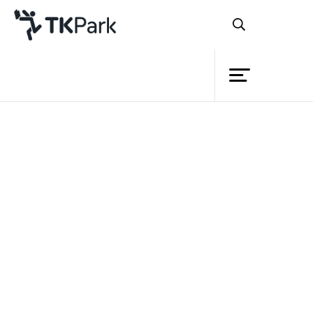
ห้องสมุด
ย้อนกลับ
ความรู้
กิจกรรม
โครงการ
TK park ร่วมมือกรมราชทัณฑ์ สนับสนุน
สมาชิก
การอ่านการเรียนรู้ในทัณฑสถานทั่ว
เครือข่าย
ประเทศ
บริการ