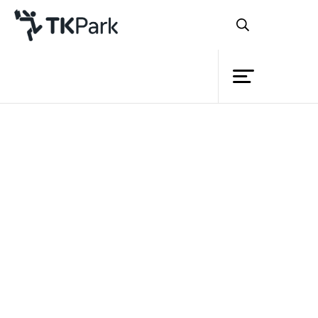
ห้องสมุด
ย้อนกลับ
ความรู้
กิจกรรม
โครงการ
TK on Tour ภาค 2 : โครงการลดเวลาเรียน
สมาชิก
เพิ่มเวลารู้
เครือข่าย
บริการ