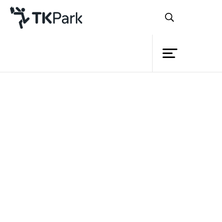
ห้องสมุด
ย้อนกลับ
ความรู้
กิจกรรม
โครงการ
TK Mobile Library หนังสือเดิน
สมาชิก
เท้า เรื่องเล่าเดินทาง กิจกรรมส่งมอบความ
เครือข่าย
สุขไปยังนอกสถานที่ ณ ชุมชนหลังวัดปทุม
บริการ