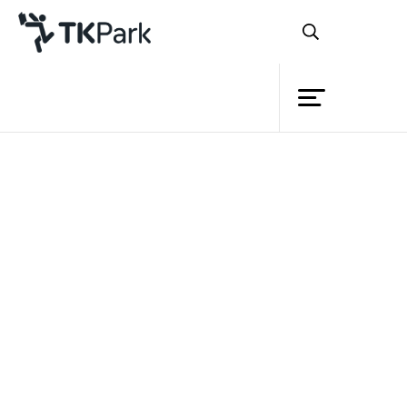
ห้องสมุด
ย้อนกลับ
ความรู้
กิจกรรม
หลักสูตร
โครงการ
ออกแบบงานกราฟฟิก 3 มิติ
สมาชิก
ด้วย Illustrator
เครือข่าย
บริการ