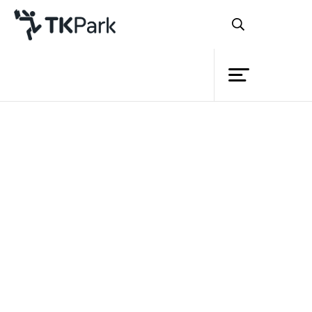
ห้องสมุด
ย้อนกลับ
ความรู้
กิจกรรม
โครงการ
หลักสูตร
สมาชิก
การใช้โปรแกรม Microsoft
เครือข่าย
Word เบื้องต้น สำหรับผู้สูงอายุ
บริการ