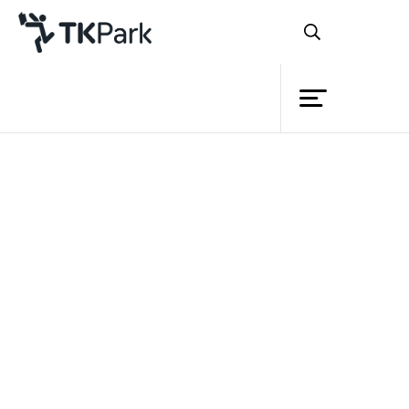
ห้องสมุด
ย้อนกลับ
ความรู้
กิจกรรม
หลักสูตร
โครงการ
TK Application (วัตถุเล่าเรื่อง)
สมาชิก
เครือข่าย
บริการ
รายละเอียด