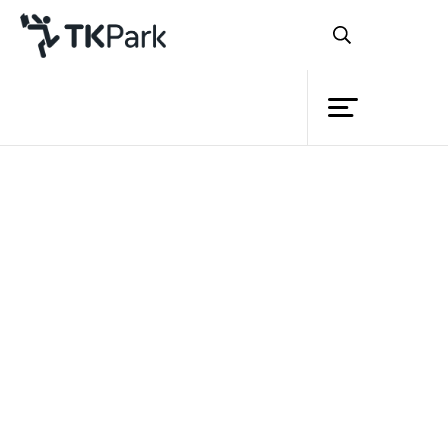
ห้องสมุด
ย้อนกลับ
ความรู้
กิจกรรม
โครงการ
หลักสูตร
สมาชิก
การใช้โปรแกรม Microsoft
เครือข่าย
Word เบื้องต้น สำหรับผู้สูงอายุ
บริการ