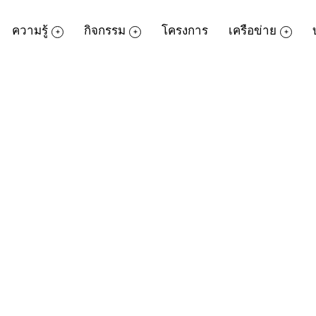
ความรู้
กิจกรรม
โครงการ
เครือข่าย
e เบื้องต้น
crosoft office เบื้องต้นเพื่อการจัดการข้อม
ิดตั้ง Printer การทำงานกับ Control Panel แ