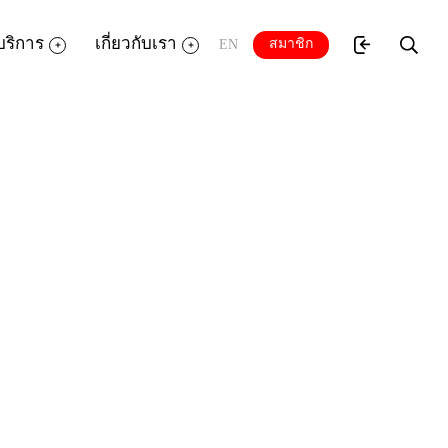
บริการ
เกี่ยวกับเรา
สมาชิก
EN
ูล เรียนรู้การกำหนด User Accountการทำงาน
ละการใช้งานโปรแกรม Accessories เพื่อนำไป