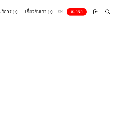
บริการ
เกี่ยวกับเรา
สมาชิก
EN
ประกอบด้วย การรู้จักส่วนประกอบหลักของ
คอมพิวเตอร์-การใช้งาน การเปิด-ปิดโปรแกรม