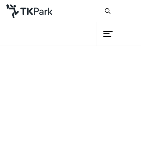
ห้องสมุด
ย้อนกลับ
ความรู้
กิจกรรม
หลักสูตร
โครงการ
การสร้าง E-Book ด้วย MS
สมาชิก
PowerPoint 2013
เครือข่าย
บริการ