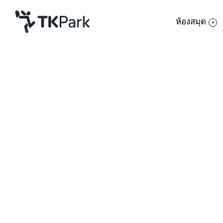
ห้องสมุด
ห้องสมุด
ย้อนกลับ
ความรู้
กิจกรรม
หลักสูตร
โครงการ
อบรมการใช้งานโปรแกรม 
สมาชิก
เครือข่าย
รายละเอียด
บริการ
หลักสูตร Node. JS Basic
หลักสูตร
เกี่ยวกับเรา
วันอังคารที่ 26 – วันพุธที่