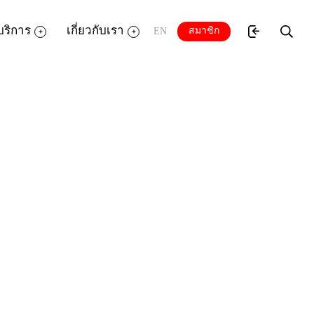
บริการ
เกี่ยวกับเรา
สมาชิก
EN
 แผ่นพับ ใบปลิว และสร้างแคตตาล็อกสินค้า
โปรแกรม MS publisher 2007