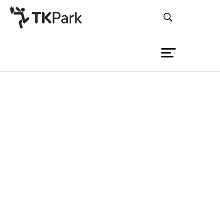
ห้องสมุด
ย้อนกลับ
ความรู้
กิจกรรม
โครงการ
หลักสูตร
สมาชิก
อบรมการออกแบบด้วย
เครือข่าย
โปรแกรม Microsoft Publisher
บริการ