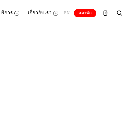
บริการ
เกี่ยวกับเรา
สมาชิก
EN
าน จนถึงการทำงานแบบมืออาชีพในการสร้างสรรค์
ol สร้างงานกราฟฟิค สร้างโลโก้ ตัวการ์ตูน
tware อื่นๆ