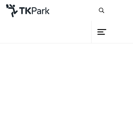
ห้องสมุด
ย้อนกลับ
ความรู้
กิจกรรม
หลักสูตร
เปิดร้านค้าออนไลน์ด้วย
โครงการ
Opencart 1.5.4.1
สมาชิก
เครือข่าย
รายละเอียด
เรียนรู้การใช้งาน Server เบื้อง
บริการ
หลักสูตร
ต้นโดย DirectAdmin Control