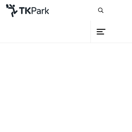
ห้องสมุด
ย้อนกลับ
ความรู้
กิจกรรม
หลักสูตร
โครงการ
วาด Sticker Line ขายกันดีกว่า
สมาชิก
เครือข่าย
บริการ
รายละเอียด