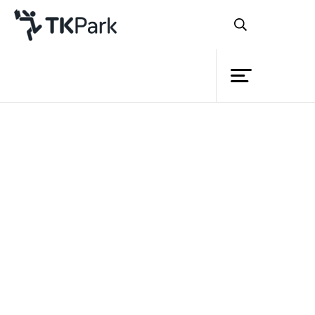
ห้องสมุด
ย้อนกลับ
ความรู้
กิจกรรม
หลักสูตร
โครงการ
เรียนรู้การใช้งานคอมพิวเตอร์
สมาชิก
พื้นฐาน
เครือข่าย
บริการ