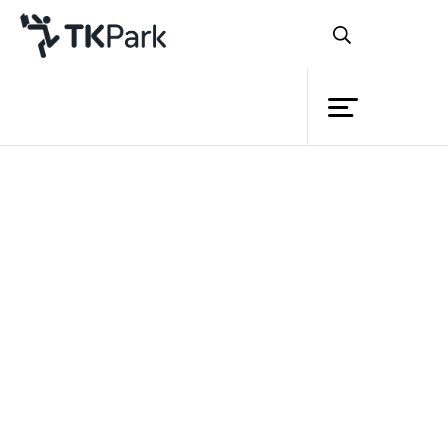
ห้องสมุด
ย้อนกลับ
ความรู้
กิจกรรม
หลักสูตร
โครงการ
TK Application บัตรอวยพร
สมาชิก
ย้อนยุค
เครือข่าย
บริการ