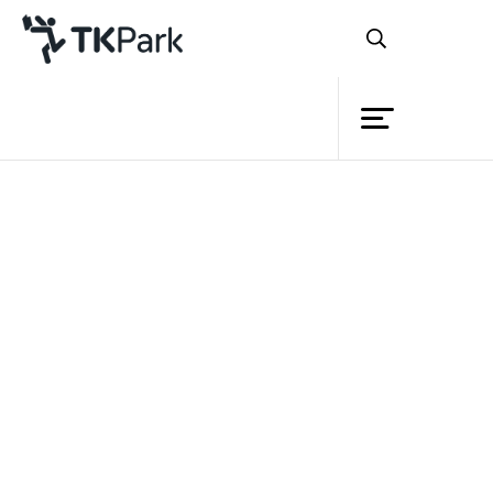
ห้องสมุด
ดาวน์โหลดเอกสาร
ความรู้
กรุณากรอกข้อมูลสำหรับดาวน์โหลดไฟล์ไปใช้งาน
กิจกรรม
ชื่อ
โครงการ
นามสกุล
สมาชิก
เครือข่าย
หน่วยงาน / องค์กร
บริการ
อีเมล