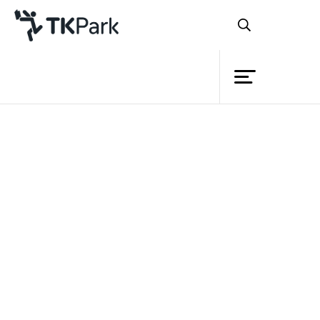
ห้องสมุด
ดาวน์โหลดเอกสาร
ความรู้
กรุณากรอกข้อมูลสำหรับดาวน์โหลดไฟล์ไปใช้งาน
กิจกรรม
ชื่อ
โครงการ
นามสกุล
สมาชิก
เครือข่าย
หน่วยงาน / องค์กร
บริการ
อีเมล