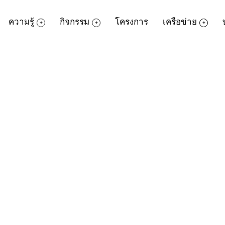
ความรู้
กิจกรรม
โครงการ
เครือข่าย
ดาวน์โหลดเอกสาร
กรุณากรอกข้อมูลสำหรับดาวน์โหลดไฟล์ไปใช้งาน
ชื่อ
นามสกุล
หน่วยงาน / องค์กร
อีเมล
เบอร์ติดต่อ