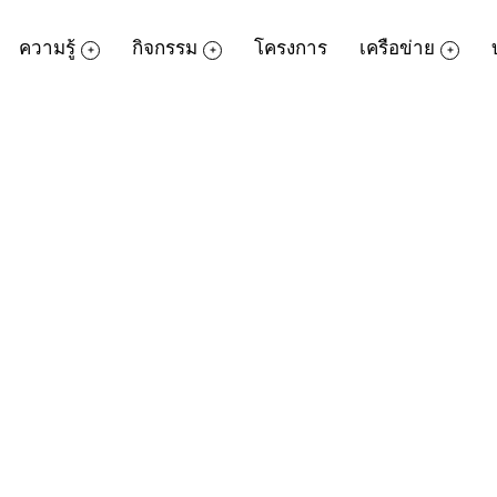
ความรู้
กิจกรรม
โครงการ
เครือข่าย
ดาวน์โหลดเอกสาร
กรุณากรอกข้อมูลสำหรับดาวน์โหลดไฟล์ไปใช้งาน
ชื่อ
นามสกุล
หน่วยงาน / องค์กร
อีเมล
เบอร์ติดต่อ