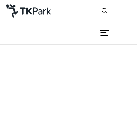
ห้องสมุด
ดาวน์โหลดเอกสาร
ความรู้
กรุณากรอกข้อมูลสำหรับดาวน์โหลดไฟล์ไปใช้งาน
กิจกรรม
ชื่อ
โครงการ
นามสกุล
สมาชิก
เครือข่าย
หน่วยงาน / องค์กร
บริการ
อีเมล